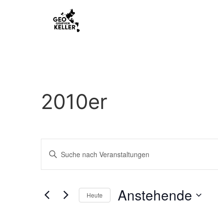
2010er
Veranstaltungen
Bitte
Schlüsselwort
Suche
eingeben.
Suche
nach
und
Veranstaltungen
Anstehende
Schlüsselwort.
Heute
Ansichten,
Datum
wählen.