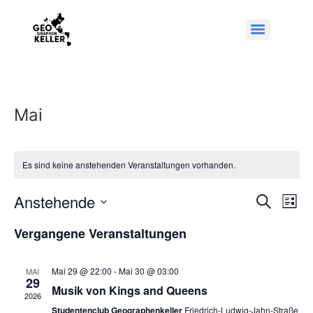
Mai
Es sind keine anstehenden Veranstaltungen vorhanden.
Veran
Ve
Anstehende
Suche
Liste
Datum
An
Such
wählen.
Vergangene Veranstaltungen
Na
und
Mai 29 @ 22:00
-
Mai 30 @ 03:00
MAI
Ansic
29
Musik von Kings and Queens
2026
Navig
Studentenclub Geographenkeller
Friedrich-Ludwig-Jahn-Straße