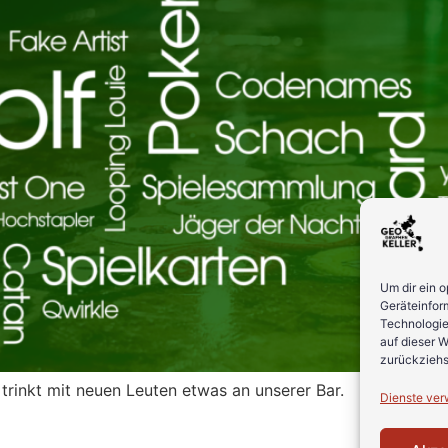
Um dir ein 
Geräteinfor
Technologie
auf dieser W
zurückziehs
rinkt mit neuen Leuten etwas an unserer Bar.
Dienste ver