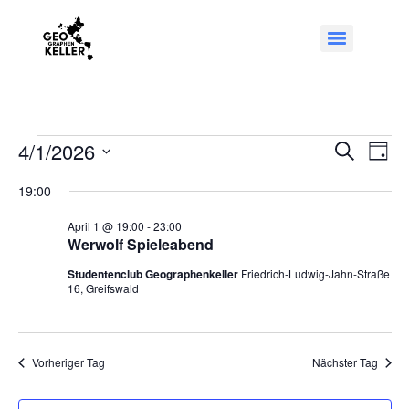
Veran
Ve
4/1/2026
Suche
Tag
Datum
An
Such
wählen.
19:00
Na
und
April 1 @ 19:00
-
23:00
Werwolf Spieleabend
Ansic
Studentenclub Geographenkeller
Friedrich-Ludwig-Jahn-Straße
Navig
16, Greifswald
Vorheriger Tag
Nächster Tag