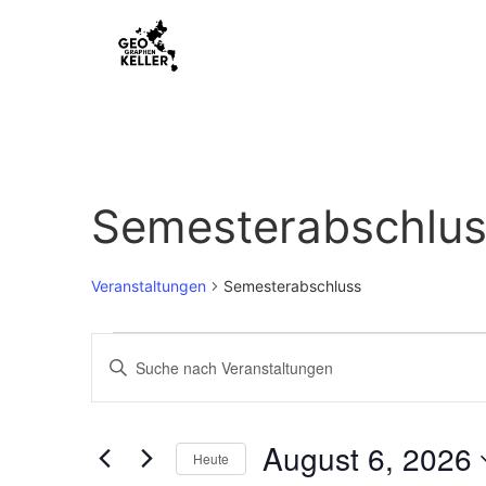
Semesterabschlu
Veranstaltungen
Semesterabschluss
Veranstaltungen
Bitte
Schlüsselwort
Suche
eingeben.
Suche
nach
und
Veranstaltungen
August 6, 2026
Schlüsselwort.
Heute
Ansichten,