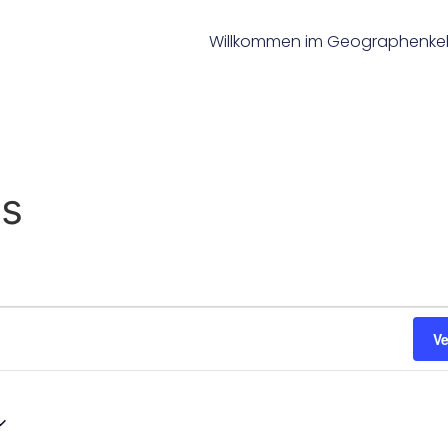
Willkommen im Geographenkel
ss
V